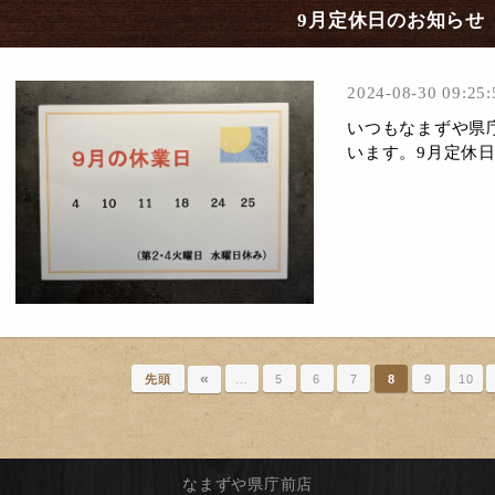
9月定休日のお知らせ
2024-08-30 09:25:
いつもなまずや県
います。9月定休
«
先頭
…
5
6
7
8
9
10
なまずや県庁前店