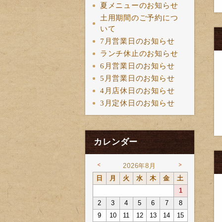
夏メニューのお知らせ
土用期間のご予約につ
いて
7月営業日のお知らせ
ランチ休止のお知らせ
6月営業日のお知らせ
5月営業日のお知らせ
4月店休日のお知らせ
3月定休日のお知らせ
カレンダー
<
>
2026年8月
日
月
火
水
木
金
土
1
2
3
4
5
6
7
8
9
10
11
12
13
14
15