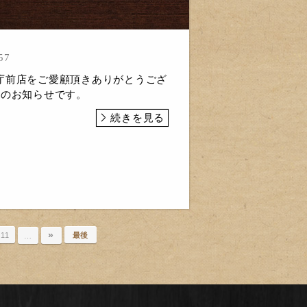
57
庁前店をご愛顧頂きありがとうござ
日のお知らせです。
続きを見る
»
11
最後
…