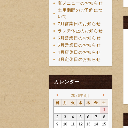
夏メニューのお知らせ
土用期間のご予約につ
いて
7月営業日のお知らせ
ランチ休止のお知らせ
6月営業日のお知らせ
5月営業日のお知らせ
4月店休日のお知らせ
3月定休日のお知らせ
カレンダー
<
>
2026年8月
日
月
火
水
木
金
土
1
2
3
4
5
6
7
8
9
10
11
12
13
14
15