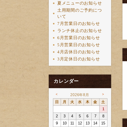
夏メニューのお知らせ
土用期間のご予約につ
いて
7月営業日のお知らせ
ランチ休止のお知らせ
6月営業日のお知らせ
5月営業日のお知らせ
4月店休日のお知らせ
3月定休日のお知らせ
カレンダー
<
>
2026年8月
日
月
火
水
木
金
土
1
2
3
4
5
6
7
8
9
10
11
12
13
14
15