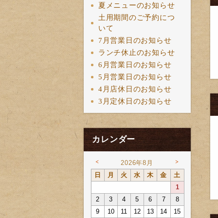
夏メニューのお知らせ
土用期間のご予約につ
いて
7月営業日のお知らせ
ランチ休止のお知らせ
6月営業日のお知らせ
5月営業日のお知らせ
4月店休日のお知らせ
3月定休日のお知らせ
カレンダー
<
>
2026年8月
日
月
火
水
木
金
土
1
2
3
4
5
6
7
8
9
10
11
12
13
14
15