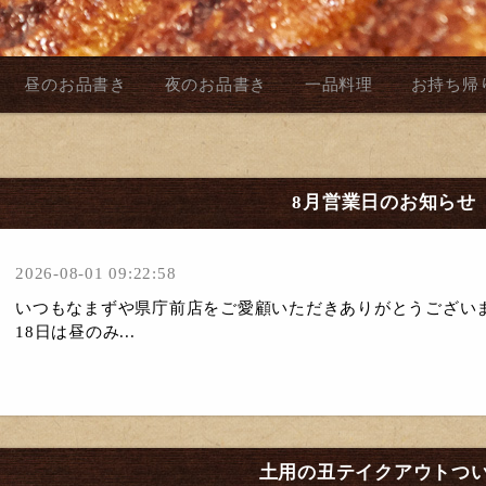
昼のお品書き
夜のお品書き
一品料理
お持ち帰
8月営業日のお知らせ
2026-08-01 09:22:58
いつもなまずや県庁前店をご愛顧いただきありがとうござい
18日は昼のみ...
土用の丑テイクアウトつ