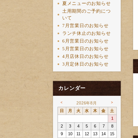
夏メニューのお知らせ
土用期間のご予約につ
いて
7月営業日のお知らせ
ランチ休止のお知らせ
6月営業日のお知らせ
5月営業日のお知らせ
4月店休日のお知らせ
3月定休日のお知らせ
カレンダー
<
>
2026年8月
日
月
火
水
木
金
土
1
2
3
4
5
6
7
8
9
10
11
12
13
14
15