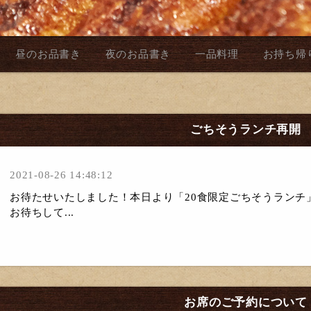
昼のお品書き
夜のお品書き
一品料理
お持ち帰
ごちそうランチ再開
2021-08-26 14:48:12
お待たせいたしました！本日より「20食限定ごちそうランチ
お待ちして...
お席のご予約について