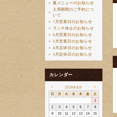
夏メニューのお知らせ
土用期間のご予約につ
いて
7月営業日のお知らせ
ランチ休止のお知らせ
6月営業日のお知らせ
5月営業日のお知らせ
4月店休日のお知らせ
3月定休日のお知らせ
カレンダー
<
>
2026年8月
日
月
火
水
木
金
土
1
2
3
4
5
6
7
8
9
10
11
12
13
14
15