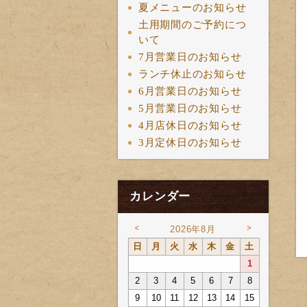
夏メニューのお知らせ
土用期間のご予約につ
いて
7月営業日のお知らせ
ランチ休止のお知らせ
6月営業日のお知らせ
5月営業日のお知らせ
4月店休日のお知らせ
3月定休日のお知らせ
カレンダー
<
>
2026年8月
日
月
火
水
木
金
土
1
2
3
4
5
6
7
8
9
10
11
12
13
14
15