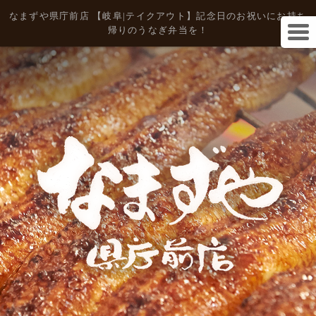
なまずや県庁前店 【岐阜|テイクアウト】記念日のお祝いにお持ち
帰りのうなぎ弁当を！