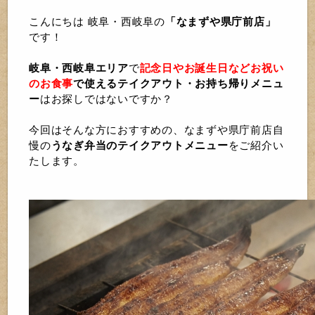
こんにちは 岐阜・西岐阜の
「なまずや県庁前店」
です！
岐阜・西岐阜エリア
で
記念日やお誕生日などお祝い
のお食事
で使えるテイクアウト・お持ち帰りメニュ
ー
はお探しではないですか？
今回はそんな方におすすめの、なまずや県庁前店自
慢の
うなぎ弁当のテイクアウトメニュー
をご紹介い
たします。