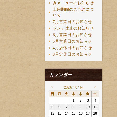
夏メニューのお知らせ
土用期間のご予約につ
いて
7月営業日のお知らせ
ランチ休止のお知らせ
6月営業日のお知らせ
5月営業日のお知らせ
4月店休日のお知らせ
3月定休日のお知らせ
カレンダー
<
>
2026年04月
日
月
火
水
木
金
土
1
2
3
4
5
6
7
8
9
10
11
12
13
14
15
16
17
18