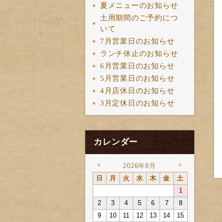
夏メニューのお知らせ
土用期間のご予約につ
いて
7月営業日のお知らせ
ランチ休止のお知らせ
6月営業日のお知らせ
5月営業日のお知らせ
4月店休日のお知らせ
3月定休日のお知らせ
カレンダー
<
>
2026年8月
日
月
火
水
木
金
土
1
2
3
4
5
6
7
8
9
10
11
12
13
14
15