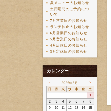
夏メニューのお知らせ
土用期間のご予約につ
いて
7月営業日のお知らせ
ランチ休止のお知らせ
6月営業日のお知らせ
5月営業日のお知らせ
4月店休日のお知らせ
3月定休日のお知らせ
カレンダー
<
>
2026年8月
日
月
火
水
木
金
土
1
2
3
4
5
6
7
8
9
10
11
12
13
14
15