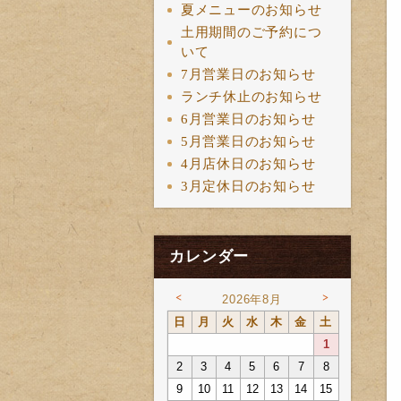
夏メニューのお知らせ
土用期間のご予約につ
いて
7月営業日のお知らせ
ランチ休止のお知らせ
6月営業日のお知らせ
5月営業日のお知らせ
4月店休日のお知らせ
3月定休日のお知らせ
カレンダー
<
>
2026年8月
日
月
火
水
木
金
土
1
2
3
4
5
6
7
8
9
10
11
12
13
14
15