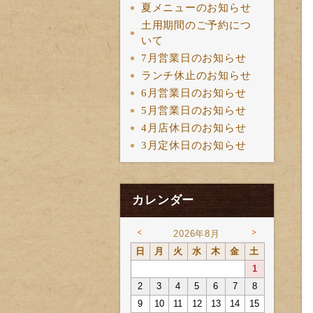
夏メニューのお知らせ
土用期間のご予約につ
いて
7月営業日のお知らせ
ランチ休止のお知らせ
6月営業日のお知らせ
5月営業日のお知らせ
4月店休日のお知らせ
3月定休日のお知らせ
カレンダー
<
>
2026年8月
日
月
火
水
木
金
土
1
2
3
4
5
6
7
8
9
10
11
12
13
14
15